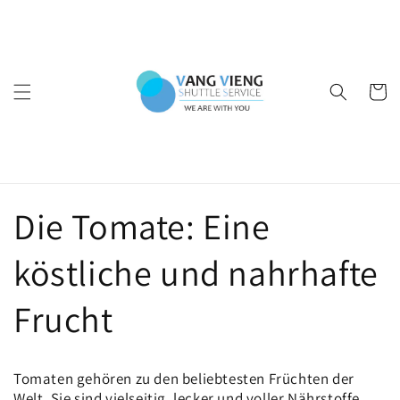
Direkt
zum
Inhalt
Warenko
Die Tomate: Eine
köstliche und nahrhafte
Frucht
Tomaten gehören zu den beliebtesten Früchten der
Welt. Sie sind vielseitig, lecker und voller Nährstoffe.