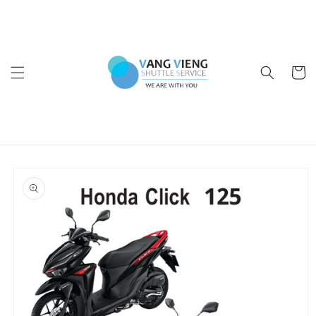
Skip to
content
Cart
Skip to
product
information