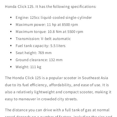
Honda Click 125. It has the following specifications:
Engine: 125cc liquid-cooled single-cylinder
Maximum power: 11 hp at 8500 rpm
Maximum torque: 10.8 Nm at 5500 rpm
Transmission: V-belt automatic
Fuel tank capacity: 5.5 liters
Seat height: 769 mm
Ground clearance: 132 mm
Weight: 111 kg
The Honda Click 125 is a popular scooter in Southeast Asia
due to its fuel efficiency, affordability, and ease of use. It is
also a relatively lightweight and compact scooter, making it
easy to maneuver in crowded city streets.
The distance you can drive with a full tank of gas at normal
speed depends on a number of factors, including the size and