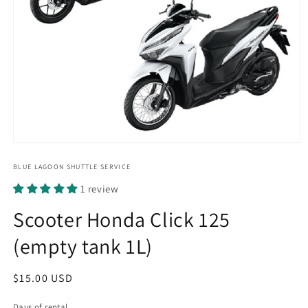
Open
media
1
BLUE LAGOON SHUTTLE SERVICE
in
1 review
modal
Scooter Honda Click 125
(empty tank 1L)
Regular
$15.00 USD
price
Days of rental